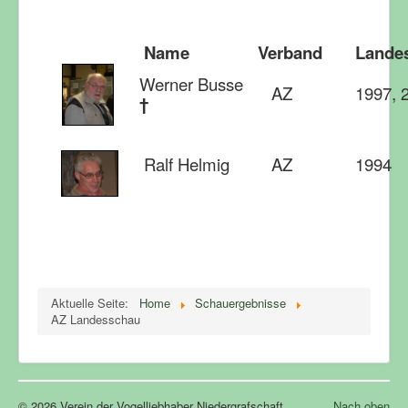
Name
Verband
Landes
Werner Busse
AZ
1997, 
†
Ralf Helmig
AZ
1994
Aktuelle Seite:
Home
Schauergebnisse
AZ Landesschau
© 2026 Verein der Vogelliebhaber Niedergrafschaft
Nach oben