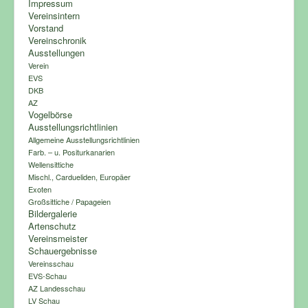
Impressum
Vereinsintern
Vorstand
Vereinschronik
Ausstellungen
Verein
EVS
DKB
AZ
Vogelbörse
Ausstellungsrichtlinien
Allgemeine Ausstellungsrichtlinien
Farb. – u. Positurkanarien
Wellensittiche
Mischl., Cardueliden, Europäer
Exoten
Großsittiche / Papageien
Bildergalerie
Artenschutz
Vereinsmeister
Schauergebnisse
Vereinsschau
EVS-Schau
AZ Landesschau
LV Schau