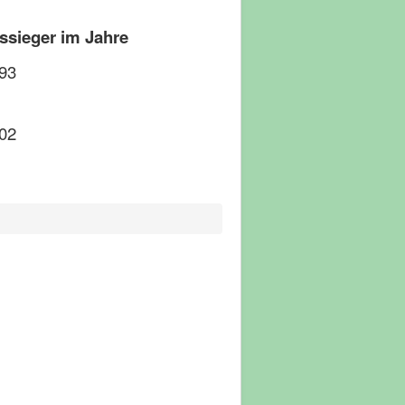
ieger im Jahre
3
2