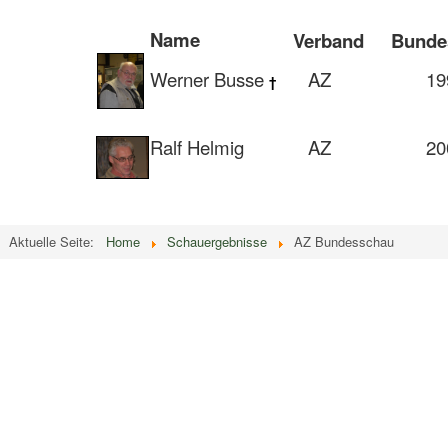
Name
Verband
Bundess
Werner Busse
AZ
199
†
Ralf Helmig
AZ
200
Aktuelle Seite:
Home
Schauergebnisse
AZ Bundesschau