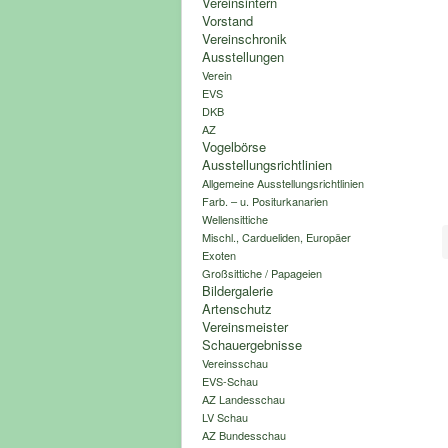
Vereinsintern
Vorstand
Vereinschronik
Ausstellungen
Verein
EVS
DKB
AZ
Vogelbörse
Ausstellungsrichtlinien
Allgemeine Ausstellungsrichtlinien
Farb. – u. Positurkanarien
Wellensittiche
Mischl., Cardueliden, Europäer
Exoten
Großsittiche / Papageien
Bildergalerie
Artenschutz
Vereinsmeister
Schauergebnisse
Vereinsschau
EVS-Schau
AZ Landesschau
LV Schau
AZ Bundesschau