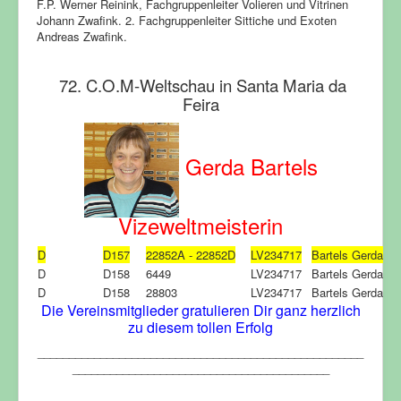
F.P. Werner Reinink, Fachgruppenleiter Volieren und Vitrinen
Johann Zwafink. 2. Fachgruppenleiter Sittiche und Exoten
Andreas Zwafink.
72. C.O.M-Weltschau in Santa Maria da
Feira
Gerda Bartels
Vizeweltmeisterin
D
D157
22852A - 22852D
LV234717
Bartels Gerda
D
D158
6449
LV234717
Bartels Gerda
D
D158
28803
LV234717
Bartels Gerda
Die Vereinsmitglieder gratulieren Dir ganz herzlich
zu diesem tollen Erfolg
____________________________________________________
_________________________________________