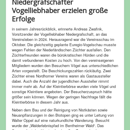
Niedergrafschafter
Vogelliebhaber erzielen große
Erfolge
in seinem Jahresrückblick, erinnerte Andreas Zwafink,
Vorsitzender der Vogelliebhaber Niedergrafschaft, an das
Vereinsleben in 2024. Herausragend war die Vereinsschau im
Oktober. Die gleichzeitig geplante Euregio-Vogelschau musste
wegen Fehlen der Niederländischen Züchter ausfallen. Den
Züchterfreunden waren die bürokratischen Hürden und die
damit verbundenen Kosten zu hoch. Von den vereinseigenen
Mitgliedern wurden den Besuchern Vögel aus unterschiedlichen
Arten vorgestellt. Die Beschickungszahlen rückläufig. Zwei
Züchter eines Nordhorner Vereins waren als Gastaussteller
dabei. Auch die Anzahl der jugendlichen Aussteller nimmt
immer mehr ab. Auf der Kleintierbörse wurden viele Vögel und
sonstige Kleintiere angeboten. Der Besucherzuspruch hätte
größer sein können. Wegen der geringen Nachfrage fällt die
Kleintierbörse in diesem Jahr aus.
Neben dem Bau und der Reinigung von Nistkästen sowie
Neuanpflanzungen in den Biotopen ging es unter Leitung von
Walter Oppel auf eine naturkundliche Wanderung. Besucht
wurde der „Walderlebnispfad im Bentheimer Wald“. Das