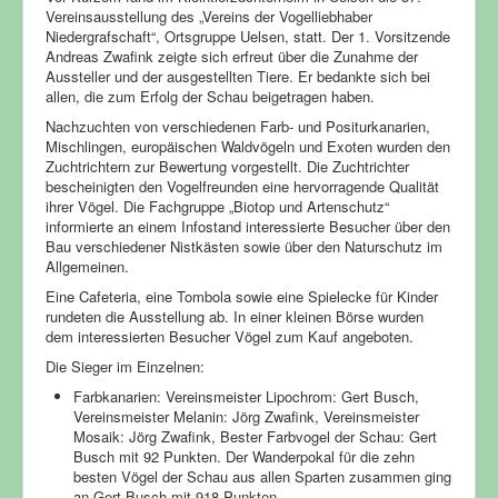
Vereinsausstellung des „Vereins der Vogelliebhaber
Niedergrafschaft“, Ortsgruppe Uelsen, statt. Der 1. Vorsitzende
Andreas Zwafink zeigte sich erfreut über die Zunahme der
Aussteller und der ausgestellten Tiere. Er bedankte sich bei
allen, die zum Erfolg der Schau beigetragen haben.
Nachzuchten von verschiedenen Farb- und Positurkanarien,
Mischlingen, europäischen Waldvögeln und Exoten wurden den
Zuchtrichtern zur Bewertung vorgestellt. Die Zuchtrichter
bescheinigten den Vogelfreunden eine hervorragende Qualität
ihrer Vögel. Die Fachgruppe „Biotop und Artenschutz“
informierte an einem Infostand interessierte Besucher über den
Bau verschiedener Nistkästen sowie über den Naturschutz im
Allgemeinen.
Eine Cafeteria, eine Tombola sowie eine Spielecke für Kinder
rundeten die Ausstellung ab. In einer kleinen Börse wurden
dem interessierten Besucher Vögel zum Kauf angeboten.
Die Sieger im Einzelnen:
Farbkanarien: Vereinsmeister Lipochrom: Gert Busch,
Vereinsmeister Melanin: Jörg Zwafink, Vereinsmeister
Mosaik: Jörg Zwafink, Bester Farbvogel der Schau: Gert
Busch mit 92 Punkten. Der Wanderpokal für die zehn
besten Vögel der Schau aus allen Sparten zusammen ging
an Gert Busch mit 918 Punkten.