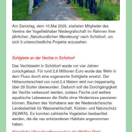
Am Samstag, dem 10.Mai 2025, starteten Mitglieder des
Vereins der Vogelliebhaber Niedergrafschaft im Rahmen ihrer
jährlichen „Naturkundlichen Wanderung“ nach Schüttorf, um
sich 3 unterschiedliche Projekte anzusehen.
Sohlgleite an der Vechte in Schüttorf
Das Vechtewehr in Schüttorf wurde vor vier Jahren
zurückgebaut. Für rund 2,6 Millionen Euro wurde das Wehr in
dem Fluss durch eine sogenannte Sohlgleite ersetzt. Der
Höhenunterschied von rund 2,4 Metern wird nun treppenartig
über 29 Stufen überwunden. Dadurch soll die Durchgängigkeit
der Vechte verbessert werden, sodass Fische und weitere
aquatische Lebewesen die Stelle ohne Hindernisse passieren
können. Bauherr des Vorhabens war der Niedersächsische
Landesbetrieb für Wasserwirtschaft, Küsten- und Naturschutz
(NLWKN). Es konnten zahlreiche Vogelarten beobachtet
werden, die die neu entstandenen Habitate angenommen
haben.
Künstliche Uferschwalbenwand an der Weißen Riete