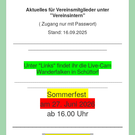
Aktuelles für Vereinsmitglieder unter
"Vereinsintern"
( Zugang nur mit Passwort)
Stand: 16.09.2025
____________________________________
__________________________
Unter "Links" findet ihr die Live-Cam
Wanderfalken in Schüttorf
___________________________________________________
______________________________________
Sommerfest
am 27. Juni 2026
ab 16.00 Uhr
____________________________
_____________