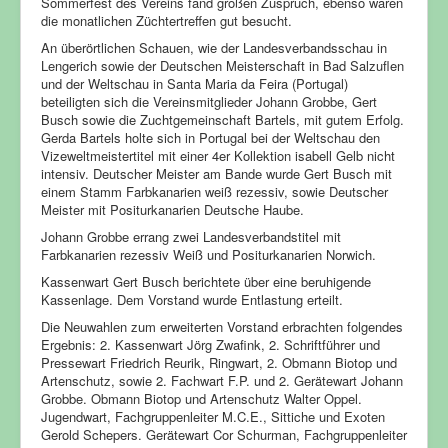
Sommerfest des Vereins fand großen Zuspruch, ebenso waren
die monatlichen Züchtertreffen gut besucht.
An überörtlichen Schauen, wie der Landesverbandsschau in
Lengerich sowie der Deutschen Meisterschaft in Bad Salzuflen
und der Weltschau in Santa Maria da Feira (Portugal)
beteiligten sich die Vereinsmitglieder Johann Grobbe, Gert
Busch sowie die Zuchtgemeinschaft Bartels, mit gutem Erfolg.
Gerda Bartels holte sich in Portugal bei der Weltschau den
Vizeweltmeistertitel mit einer 4er Kollektion isabell Gelb nicht
intensiv. Deutscher Meister am Bande wurde Gert Busch mit
einem Stamm Farbkanarien weiß rezessiv, sowie Deutscher
Meister mit Positurkanarien Deutsche Haube.
Johann Grobbe errang zwei Landesverbandstitel mit
Farbkanarien rezessiv Weiß und Positurkanarien Norwich.
Kassenwart Gert Busch berichtete über eine beruhigende
Kassenlage. Dem Vorstand wurde Entlastung erteilt.
Die Neuwahlen zum erweiterten Vorstand erbrachten folgendes
Ergebnis: 2. Kassenwart Jörg Zwafink, 2. Schriftführer und
Pressewart Friedrich Reurik, Ringwart, 2. Obmann Biotop und
Artenschutz, sowie 2. Fachwart F.P. und 2. Gerätewart Johann
Grobbe. Obmann Biotop und Artenschutz Walter Oppel.
Jugendwart, Fachgruppenleiter M.C.E., Sittiche und Exoten
Gerold Schepers. Gerätewart Cor Schurman, Fachgruppenleiter