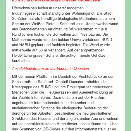
Uferschwalben leiden in unserer modernen
Industriegesellschaft ständig unter Wohnungsnot. Die Stadt
Schüttorf hat als freiwillige ökologische Maßnahme an einem
See an der Weißen Riete in Schüttorf eine Uferschwalbenwand
aus Betonelementen errichtet. 12 Winkelstützen mit je 8
Rundlöchern locken die Schwalben zum Nestbau an. Die
Maßnahme wurde von den beiden Umweltverbänden BUND
und NABU geplant und fachlich begleitet. Die Wand wurde
mittlerweile auf 50 m verlängert. Auf der angrenzenden
Heidefläche grasen Schafe, die aufkommende Gehölze
kurzhalten.
Aussichtsplattform an der Vechte in Quendorf
Mit der neuen Plattform im Bereich der Vechtebrücke an der
Schulstraße in Schüttorf Ortsteil Quendorf möchten die
Kreisgruppe des BUND und ihre Projektpartner interessierte
Menschen über die Fließgewässer- und Auenentwicklung an
der Vechte informieren. Dazu erläutern auf der Plattform
angebrachte Informationstafeln in deutscher und
niederländischer Sprache die ökologische Bedeutung der
durchgeführten Arbeiten, beschreiben die neu geschaffenen
Strukturen des Flusses und der angrenzenden Aue und weisen
auf die charakteristischen Arten dieser Lebensräume hin. Über
das Scannen von QR-Codes auf den Informationstafeln ist es