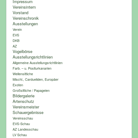
Impressum
Vereinsintern
Vorstand
Vereinschronik
Ausstellungen
Verein
EVS
DKB
AZ
Vogelbörse
Ausstellungsrichtlinien
Allgemeine Ausstellungsrichtlinien
Farb. – u. Positurkanarien
Wellensittiche
Mischl., Cardueliden, Europäer
Exoten
Großsittiche / Papageien
Bildergalerie
Artenschutz
Vereinsmeister
Schauergebnisse
Vereinsschau
EVS-Schau
AZ Landesschau
LV Schau