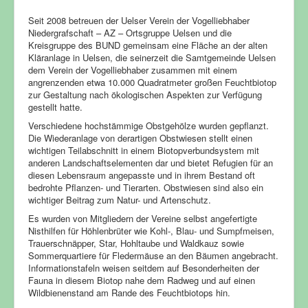
Seit 2008 betreuen der Uelser Verein der Vogelliebhaber
Niedergrafschaft – AZ – Ortsgruppe Uelsen und die
Kreisgruppe des BUND gemeinsam eine Fläche an der alten
Kläranlage in Uelsen, die seinerzeit die Samtgemeinde Uelsen
dem Verein der Vogelliebhaber zusammen mit einem
angrenzenden etwa 10.000 Quadratmeter großen Feuchtbiotop
zur Gestaltung nach ökologischen Aspekten zur Verfügung
gestellt hatte.
Verschiedene hochstämmige Obstgehölze wurden gepflanzt.
Die Wiederanlage von derartigen Obstwiesen stellt einen
wichtigen Teilabschnitt in einem Biotopverbundsystem mit
anderen Landschaftselementen dar und bietet Refugien für an
diesen Lebensraum angepasste und in ihrem Bestand oft
bedrohte Pflanzen- und Tierarten. Obstwiesen sind also ein
wichtiger Beitrag zum Natur- und Artenschutz.
Es wurden von Mitgliedern der Vereine selbst angefertigte
Nisthilfen für Höhlenbrüter wie Kohl-, Blau- und Sumpfmeisen,
Trauerschnäpper, Star, Hohltaube und Waldkauz sowie
Sommerquartiere für Fledermäuse an den Bäumen angebracht.
Informationstafeln weisen seitdem auf Besonderheiten der
Fauna in diesem Biotop nahe dem Radweg und auf einen
Wildbienenstand am Rande des Feuchtbiotops hin.