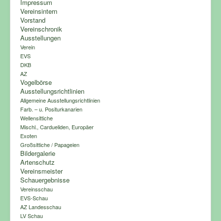
Impressum
Vereinsintern
Vorstand
Vereinschronik
Ausstellungen
Verein
EVS
DKB
AZ
Vogelbörse
Ausstellungsrichtlinien
Allgemeine Ausstellungsrichtlinien
Farb. – u. Positurkanarien
Wellensittiche
Mischl., Cardueliden, Europäer
Exoten
Großsittiche / Papageien
Bildergalerie
Artenschutz
Vereinsmeister
Schauergebnisse
Vereinsschau
EVS-Schau
AZ Landesschau
LV Schau