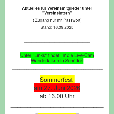
Aktuelles für Vereinsmitglieder unter
"Vereinsintern"
( Zugang nur mit Passwort)
Stand: 16.09.2025
____________________________________
__________________________
Unter "Links" findet ihr die Live-Cam
Wanderfalken in Schüttorf
___________________________________________________
______________________________________
Sommerfest
am 27. Juni 2026
ab 16.00 Uhr
____________________________
_____________