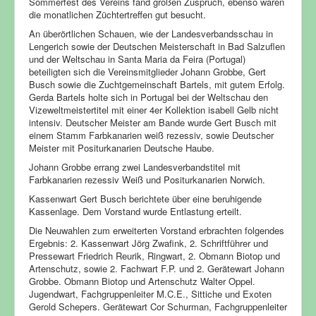
Sommerfest des Vereins fand großen Zuspruch, ebenso waren
die monatlichen Züchtertreffen gut besucht.
An überörtlichen Schauen, wie der Landesverbandsschau in
Lengerich sowie der Deutschen Meisterschaft in Bad Salzuflen
und der Weltschau in Santa Maria da Feira (Portugal)
beteiligten sich die Vereinsmitglieder Johann Grobbe, Gert
Busch sowie die Zuchtgemeinschaft Bartels, mit gutem Erfolg.
Gerda Bartels holte sich in Portugal bei der Weltschau den
Vizeweltmeistertitel mit einer 4er Kollektion isabell Gelb nicht
intensiv. Deutscher Meister am Bande wurde Gert Busch mit
einem Stamm Farbkanarien weiß rezessiv, sowie Deutscher
Meister mit Positurkanarien Deutsche Haube.
Johann Grobbe errang zwei Landesverbandstitel mit
Farbkanarien rezessiv Weiß und Positurkanarien Norwich.
Kassenwart Gert Busch berichtete über eine beruhigende
Kassenlage. Dem Vorstand wurde Entlastung erteilt.
Die Neuwahlen zum erweiterten Vorstand erbrachten folgendes
Ergebnis: 2. Kassenwart Jörg Zwafink, 2. Schriftführer und
Pressewart Friedrich Reurik, Ringwart, 2. Obmann Biotop und
Artenschutz, sowie 2. Fachwart F.P. und 2. Gerätewart Johann
Grobbe. Obmann Biotop und Artenschutz Walter Oppel.
Jugendwart, Fachgruppenleiter M.C.E., Sittiche und Exoten
Gerold Schepers. Gerätewart Cor Schurman, Fachgruppenleiter