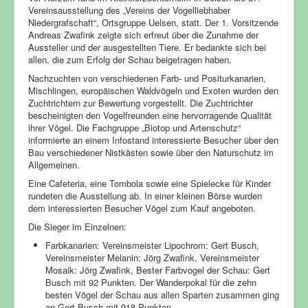
Vereinsausstellung des „Vereins der Vogelliebhaber
Niedergrafschaft“, Ortsgruppe Uelsen, statt. Der 1. Vorsitzende
Andreas Zwafink zeigte sich erfreut über die Zunahme der
Aussteller und der ausgestellten Tiere. Er bedankte sich bei
allen, die zum Erfolg der Schau beigetragen haben.
Nachzuchten von verschiedenen Farb- und Positurkanarien,
Mischlingen, europäischen Waldvögeln und Exoten wurden den
Zuchtrichtern zur Bewertung vorgestellt. Die Zuchtrichter
bescheinigten den Vogelfreunden eine hervorragende Qualität
ihrer Vögel. Die Fachgruppe „Biotop und Artenschutz“
informierte an einem Infostand interessierte Besucher über den
Bau verschiedener Nistkästen sowie über den Naturschutz im
Allgemeinen.
Eine Cafeteria, eine Tombola sowie eine Spielecke für Kinder
rundeten die Ausstellung ab. In einer kleinen Börse wurden
dem interessierten Besucher Vögel zum Kauf angeboten.
Die Sieger im Einzelnen:
Farbkanarien: Vereinsmeister Lipochrom: Gert Busch,
Vereinsmeister Melanin: Jörg Zwafink, Vereinsmeister
Mosaik: Jörg Zwafink, Bester Farbvogel der Schau: Gert
Busch mit 92 Punkten. Der Wanderpokal für die zehn
besten Vögel der Schau aus allen Sparten zusammen ging
an Gert Busch mit 918 Punkten.