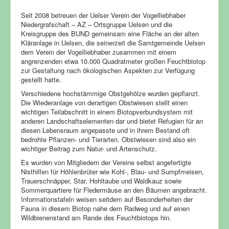
Seit 2008 betreuen der Uelser Verein der Vogelliebhaber
Niedergrafschaft – AZ – Ortsgruppe Uelsen und die
Kreisgruppe des BUND gemeinsam eine Fläche an der alten
Kläranlage in Uelsen, die seinerzeit die Samtgemeinde Uelsen
dem Verein der Vogelliebhaber zusammen mit einem
angrenzenden etwa 10.000 Quadratmeter großen Feuchtbiotop
zur Gestaltung nach ökologischen Aspekten zur Verfügung
gestellt hatte.
Verschiedene hochstämmige Obstgehölze wurden gepflanzt.
Die Wiederanlage von derartigen Obstwiesen stellt einen
wichtigen Teilabschnitt in einem Biotopverbundsystem mit
anderen Landschaftselementen dar und bietet Refugien für an
diesen Lebensraum angepasste und in ihrem Bestand oft
bedrohte Pflanzen- und Tierarten. Obstwiesen sind also ein
wichtiger Beitrag zum Natur- und Artenschutz.
Es wurden von Mitgliedern der Vereine selbst angefertigte
Nisthilfen für Höhlenbrüter wie Kohl-, Blau- und Sumpfmeisen,
Trauerschnäpper, Star, Hohltaube und Waldkauz sowie
Sommerquartiere für Fledermäuse an den Bäumen angebracht.
Informationstafeln weisen seitdem auf Besonderheiten der
Fauna in diesem Biotop nahe dem Radweg und auf einen
Wildbienenstand am Rande des Feuchtbiotops hin.