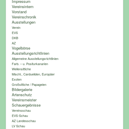
Impressum
Vereinsintern
Vorstand
Vereinschronik
Ausstellungen
Verein
EVS
DKB
AZ
Vogelbörse
Ausstellungsrichtlinien
Allgemeine Ausstellungsrichtlinien
Farb. – u. Positurkanarien
Wellensittiche
Mischl., Cardueliden, Europäer
Exoten
Großsittiche / Papageien
Bildergalerie
Artenschutz
Vereinsmeister
Schauergebnisse
Vereinsschau
EVS-Schau
AZ Landesschau
LV Schau