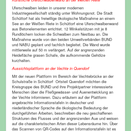
Uferschwalben leiden in unserer modernen
Industriegesellschaft ständig unter Wohnungsnot. Die Stadt
Schüttorf hat als freiwillige ökologische Maßnahme an einem
See an der Weißen Riete in Schüttorf eine Uferschwalbenwand
aus Betonelementen errichtet. 12 Winkelstützen mit je 8
Rundlöchern locken die Schwalben zum Nestbau an. Die
Maßnahme wurde von den beiden Umweltverbänden BUND
und NABU geplant und fachlich begleitet. Die Wand wurde
mittlerweile auf 50 m verlängert. Auf der angrenzenden
Heidefläche grasen Schafe, die aufkommende Gehölze
kurzhalten.
Aussichtsplattform an der Vechte in Quendorf
Mit der neuen Plattform im Bereich der Vechtebrücke an der
Schulstraße in Schüttorf Ortsteil Quendorf möchten die
Kreisgruppe des BUND und ihre Projektpartner interessierte
Menschen über die Fließgewässer- und Auenentwicklung an
der Vechte informieren. Dazu erläutern auf der Plattform
angebrachte Informationstafeln in deutscher und
niederländischer Sprache die ökologische Bedeutung der
durchgeführten Arbeiten, beschreiben die neu geschaffenen
Strukturen des Flusses und der angrenzenden Aue und weisen
auf die charakteristischen Arten dieser Lebensräume hin. Über
das Scannen von QR-Codes auf den Informationstafeln ist es