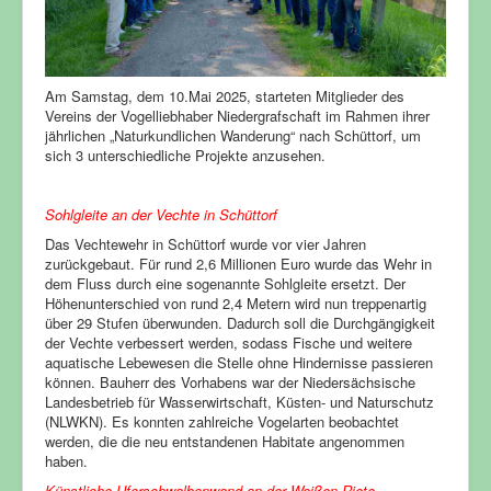
Am Samstag, dem 10.Mai 2025, starteten Mitglieder des
Vereins der Vogelliebhaber Niedergrafschaft im Rahmen ihrer
jährlichen „Naturkundlichen Wanderung“ nach Schüttorf, um
sich 3 unterschiedliche Projekte anzusehen.
Sohlgleite an der Vechte in Schüttorf
Das Vechtewehr in Schüttorf wurde vor vier Jahren
zurückgebaut. Für rund 2,6 Millionen Euro wurde das Wehr in
dem Fluss durch eine sogenannte Sohlgleite ersetzt. Der
Höhenunterschied von rund 2,4 Metern wird nun treppenartig
über 29 Stufen überwunden. Dadurch soll die Durchgängigkeit
der Vechte verbessert werden, sodass Fische und weitere
aquatische Lebewesen die Stelle ohne Hindernisse passieren
können. Bauherr des Vorhabens war der Niedersächsische
Landesbetrieb für Wasserwirtschaft, Küsten- und Naturschutz
(NLWKN). Es konnten zahlreiche Vogelarten beobachtet
werden, die die neu entstandenen Habitate angenommen
haben.
Künstliche Uferschwalbenwand an der Weißen Riete