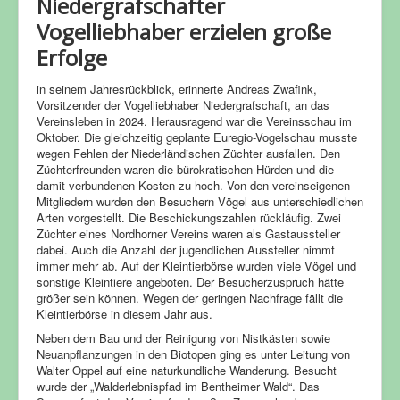
Niedergrafschafter
Vogelliebhaber erzielen große
Erfolge
in seinem Jahresrückblick, erinnerte Andreas Zwafink,
Vorsitzender der Vogelliebhaber Niedergrafschaft, an das
Vereinsleben in 2024. Herausragend war die Vereinsschau im
Oktober. Die gleichzeitig geplante Euregio-Vogelschau musste
wegen Fehlen der Niederländischen Züchter ausfallen. Den
Züchterfreunden waren die bürokratischen Hürden und die
damit verbundenen Kosten zu hoch. Von den vereinseigenen
Mitgliedern wurden den Besuchern Vögel aus unterschiedlichen
Arten vorgestellt. Die Beschickungszahlen rückläufig. Zwei
Züchter eines Nordhorner Vereins waren als Gastaussteller
dabei. Auch die Anzahl der jugendlichen Aussteller nimmt
immer mehr ab. Auf der Kleintierbörse wurden viele Vögel und
sonstige Kleintiere angeboten. Der Besucherzuspruch hätte
größer sein können. Wegen der geringen Nachfrage fällt die
Kleintierbörse in diesem Jahr aus.
Neben dem Bau und der Reinigung von Nistkästen sowie
Neuanpflanzungen in den Biotopen ging es unter Leitung von
Walter Oppel auf eine naturkundliche Wanderung. Besucht
wurde der „Walderlebnispfad im Bentheimer Wald“. Das