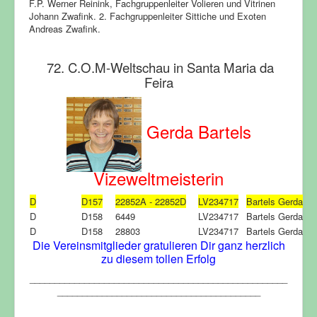
F.P. Werner Reinink, Fachgruppenleiter Volieren und Vitrinen
Johann Zwafink. 2. Fachgruppenleiter Sittiche und Exoten
Andreas Zwafink.
72. C.O.M-Weltschau in Santa Maria da
Feira
Gerda Bartels
Vizeweltmeisterin
D
D157
22852A - 22852D
LV234717
Bartels Gerda
D
D158
6449
LV234717
Bartels Gerda
D
D158
28803
LV234717
Bartels Gerda
Die Vereinsmitglieder gratulieren Dir ganz herzlich
zu diesem tollen Erfolg
____________________________________________________
_________________________________________