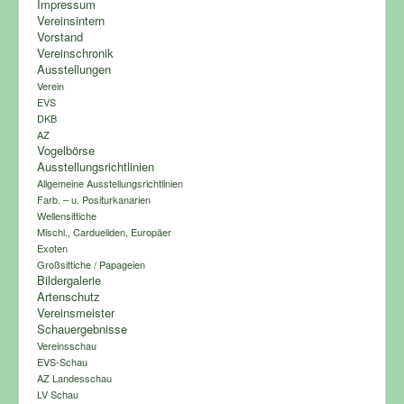
Impressum
Vereinsintern
Vorstand
Vereinschronik
Ausstellungen
Verein
EVS
DKB
AZ
Vogelbörse
Ausstellungsrichtlinien
Allgemeine Ausstellungsrichtlinien
Farb. – u. Positurkanarien
Wellensittiche
Mischl., Cardueliden, Europäer
Exoten
Großsittiche / Papageien
Bildergalerie
Artenschutz
Vereinsmeister
Schauergebnisse
Vereinsschau
EVS-Schau
AZ Landesschau
LV Schau